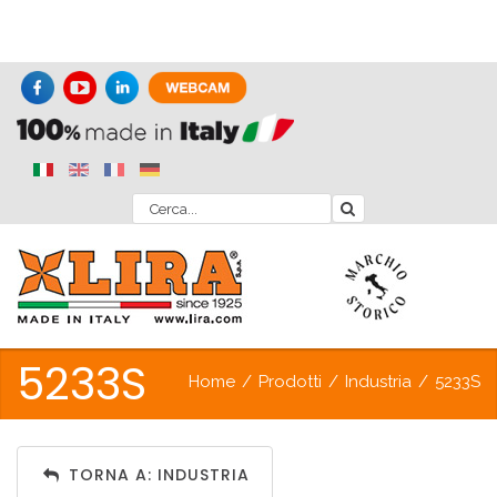
5233S
Home
/
Prodotti
/
Industria
/
5233S
TORNA A: INDUSTRIA