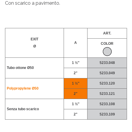
Con scarico a pavimento.
ART.
EXIT
A
COLOR
Ø
1 ½"
5233.048
Tubo ottone Ø50
2"
5233.049
1 ½"
5233.120
Polypropylene
Ø50
2"
5233.121
1 ½"
5233.108
Senza tubo scarico
2"
5233.109