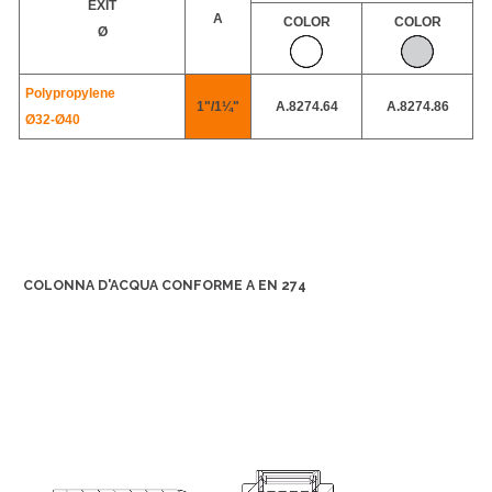
EXIT
A
COLOR
COLOR
Ø
Polypropylene
1"/1¼"
A.8274.64
A.8274.86
Ø32-
Ø40
COLONNA D'ACQUA CONFORME A EN 274