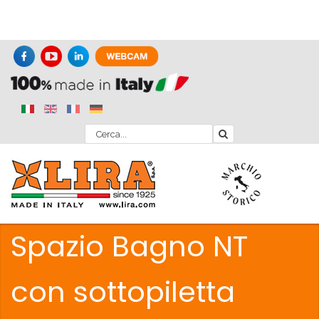
Spazio Bagno NT
con sottopiletta