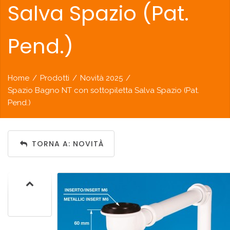
Salva Spazio (Pat.
Pend.)
Home
/
Prodotti
/
Novità 2025
/
Spazio Bagno NT con sottopiletta Salva Spazio (Pat.
Pend.)
TORNA A: NOVITÀ