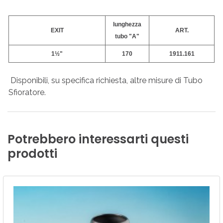
lunghezza
EXIT
ART.
tubo "A"
1½"
170
1911.161
Disponibili, su specifica richiesta, altre misure di Tubo
Sfioratore.
Potrebbero
interessarti
questi
prodotti