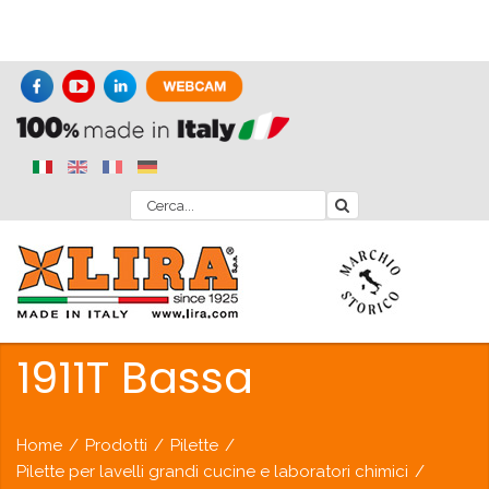
1911T Bassa
Home
/
Prodotti
/
Pilette
/
Pilette per lavelli grandi cucine e laboratori chimici
/