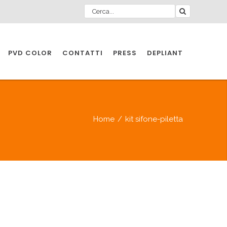
PVD COLOR
CONTATTI
PRESS
DEPLIANT
O PER
IA
Home
/
kit sifone-piletta
A
O PER
IA