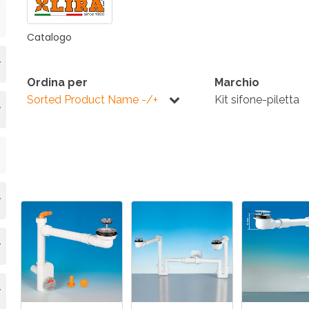
ONI PER
RI DISABILI
PILETTE
ACCESSO
UCINA
BAGNO
INDUSTRI
Catalogo
Ordina per
Marchio
Sorted Product Name -/+
Kit sifone-piletta
NOVITÀ 2025
ONI PER
RI DISABILI
PILETTE
ACCESSO
NOVITÀ 2025