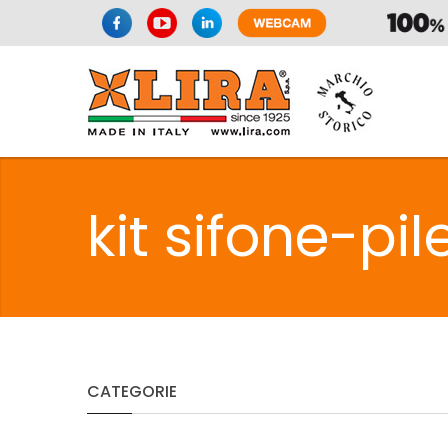
SIFONI
LA
kit sifone-pil
C
SIFONI
LA
CATEGORIE