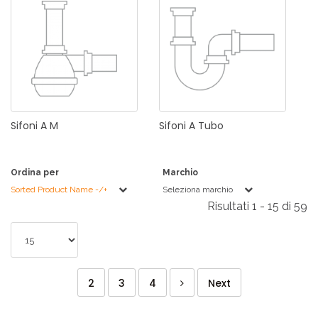
Sifoni
A
M
Sifoni
A
Tubo
Ordina per
Marchio
Sorted Product Name -/+
Seleziona marchio
Risultati 1 - 15 di 59
2
3
4
Next