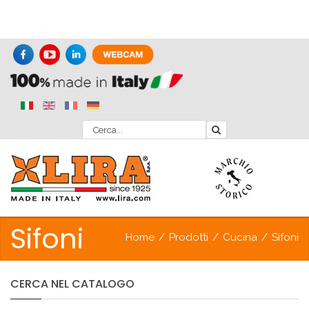
Sifoni
Home
/
Prodotti
/
Cucina
/
Sifoni
CERCA
NEL
CATALOGO