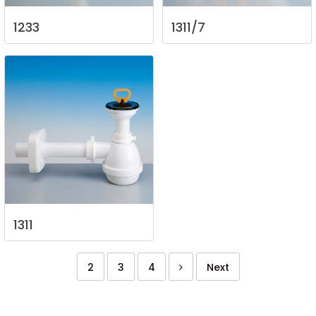
1233
1311/7
1311
2
3
4
Next