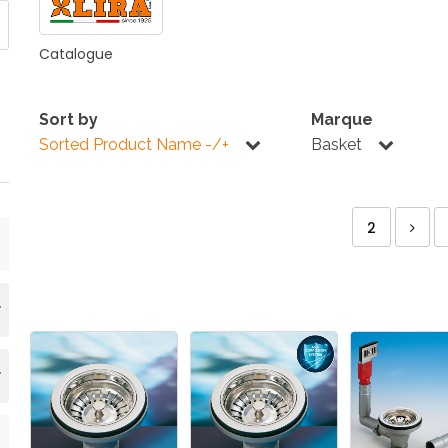
E
SALLE DE BAIN
INDUSTRIE
Catalogue
Sort by
Marque
NEWS 2025
Sorted Product Name -/+
Basket
BONDES
ACCESSORIES
2
NEWS 2025