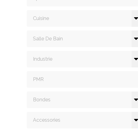
Cuisine
Salle De Bain
Industrie
PMR
Bondes
Accessories