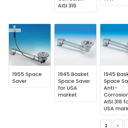
AISI
316
1955
Space
1945
Basket
1945
Bas
Saver
Space
Saver
Space
Sa
for
USA
Anti-
market
Corrosio
AISI
316
f
USA
mark
2