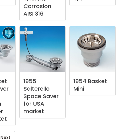
Corrosion
AISI
316
ket
1955
1954
Basket
ver
Salterello
Mini
Space
Saver
n
for
USA
or
market
et
Next