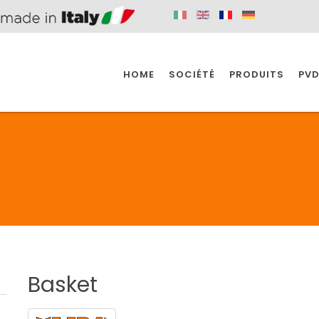
HOME
SOCIÉTÉ
PRODUITS
PVD
SINE
SPAZIO BAIN
SPAZIO INDUSTRIE
E
SALLE DE BAIN
INDUSTRIE
SINE
SPAZIO BAIN
SPAZIO INDUSTRIE
Basket
BONDES
ACCESSORIES