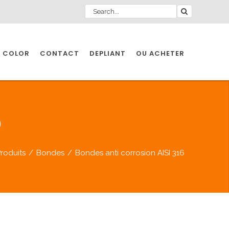
 COLOR
CONTACT
DEPLIANT
OU ACHETER
6
roduits
/
Bondes
/
Bondes anti corrosion AISI 316