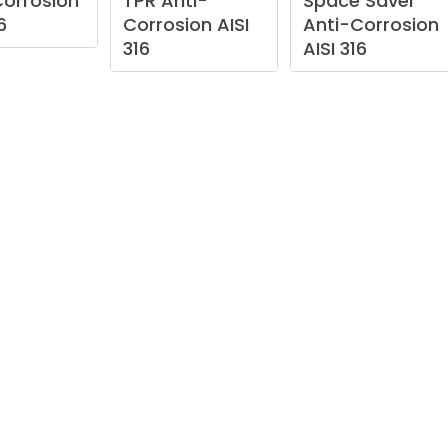
Corrosion
TPR
Anti-
Space
Saver
6
Corrosion
AISI
Anti-Corrosion
316
AISI
316