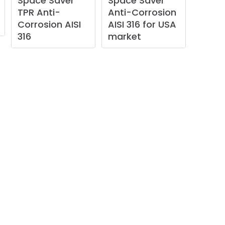
Space
Saver
Space
Saver
TPR
Anti-
Anti-Corrosion
Corrosion
AISI
AISI
316
for
USA
316
market