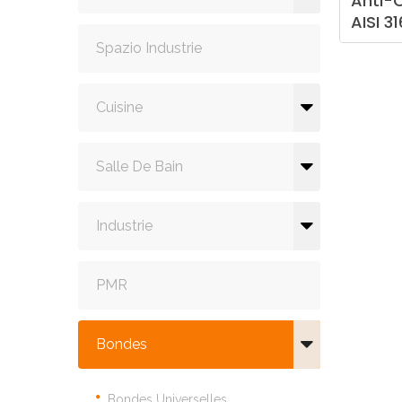
Anti-
AISI
31
Spazio Industrie
Cuisine
Salle De Bain
Industrie
PMR
Bondes
Bondes Universelles