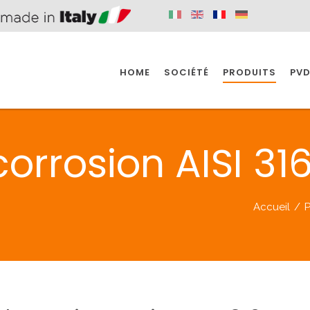
HOME
SOCIÉTÉ
PRODUITS
PVD
SINE
SPAZIO BAIN
SPAZIO INDUSTRIE
orrosion AISI 31
E
SALLE DE BAIN
INDUSTRIE
Accueil
/
P
SINE
SPAZIO BAIN
SPAZIO INDUSTRIE
BONDES
ACCESSORIES