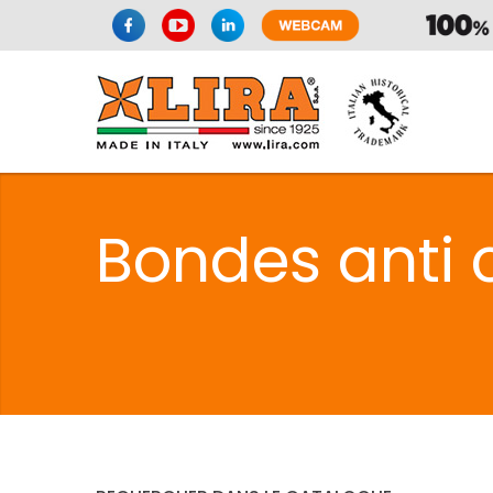
SPAZIO CUI
Bondes anti c
CUISIN
SPAZIO CUI
PMR