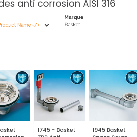
des
anti
corrosion
AISI
316
E
SALLE DE BAIN
INDUSTRIE
Marque
Basket
Product Name -/+
NEWS 2025
BONDES
ACCESSORIES
NEWS 2025
asket
1745
-
Basket
1945
Basket