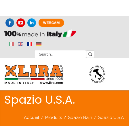
Spazio U.S.A.
Accueil
/
Produits
/
Spazio Bain
/
Spazio U.S.A.