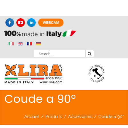
Coude a 90°
Accueil
/
Produits
/
Accessories
/
Coude a 90°