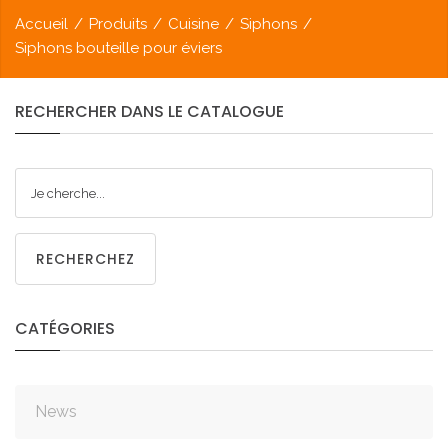
Accueil
/
Produits
/
Cuisine
/
Siphons
/
Siphons bouteille pour éviers
RECHERCHER
DANS
LE
CATALOGUE
RECHERCHEZ
CATÉGORIES
News