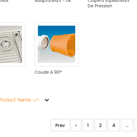
teur
Adaptateurs
-
UK
Clapets
Équilibreurs
De
Pression
Coude
A
90°
Product Name -/+
Prev
1
2
4
...