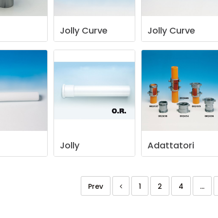
Jolly
Curve
Jolly
Curve
Jolly
Adattatori
Prev
1
2
4
...