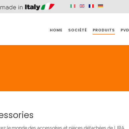
HOME
SOCIÉTÉ
PRODUITS
PVD
SINE
SPAZIO BAIN
SPAZIO INDUSTRIE
E
SALLE DE BAIN
INDUSTRIE
SINE
SPAZIO BAIN
SPAZIO INDUSTRIE
essories
BONDES
ACCESSORIES
ez le monde des accessoires et pièces détachées de LIRA.